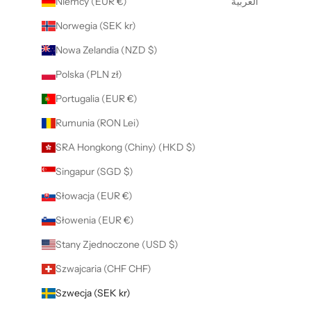
Niemcy (EUR €)
العربية
Norwegia (SEK kr)
Nowa Zelandia (NZD $)
Polska (PLN zł)
Portugalia (EUR €)
Rumunia (RON Lei)
SRA Hongkong (Chiny) (HKD $)
Singapur (SGD $)
Słowacja (EUR €)
Słowenia (EUR €)
Stany Zjednoczone (USD $)
Szwajcaria (CHF CHF)
Szwecja (SEK kr)