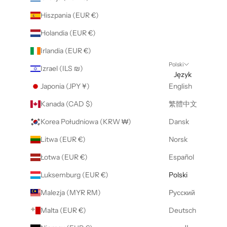
Hiszpania (EUR €)
Holandia (EUR €)
Irlandia (EUR €)
Polski
Izrael (ILS ₪)
Język
Japonia (JPY ¥)
English
Kanada (CAD $)
繁體中文
Korea Południowa (KRW ₩)
Dansk
Litwa (EUR €)
Norsk
Łotwa (EUR €)
Español
Luksemburg (EUR €)
Polski
Malezja (MYR RM)
Русский
Malta (EUR €)
Deutsch