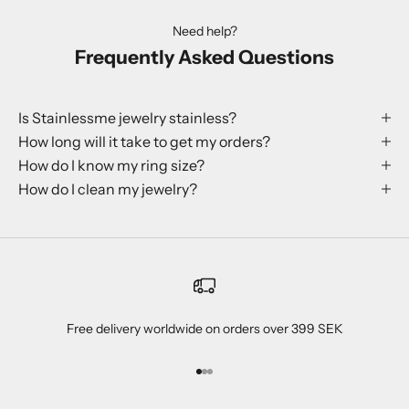
Need help?
Frequently Asked Questions
Is Stainlessme jewelry stainless?
How long will it take to get my orders?
How do I know my ring size?
How do I clean my jewelry?
Free delivery worldwide on orders over 399 SEK
Przejdź do 1
Przejdź do 2
Przejdź do 3