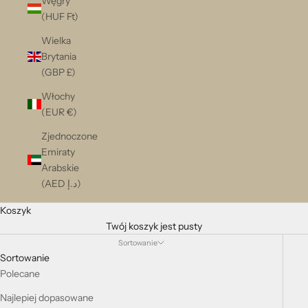
Węgry
(HUF Ft)
Wielka
Brytania
(GBP £)
Włochy
(EUR €)
Zjednoczone
Emiraty
Arabskie
(AED د.إ)
Koszyk
Twój koszyk jest pusty
Sortowanie
Sortowanie
Polecane
Najlepiej dopasowane