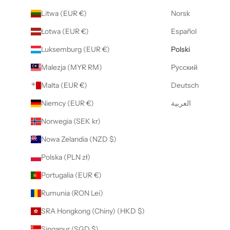
Litwa (EUR €)
Norsk
Łotwa (EUR €)
Español
Luksemburg (EUR €)
Polski
Malezja (MYR RM)
Русский
Malta (EUR €)
Deutsch
Niemcy (EUR €)
العربية
Norwegia (SEK kr)
Nowa Zelandia (NZD $)
Polska (PLN zł)
Portugalia (EUR €)
Rumunia (RON Lei)
SRA Hongkong (Chiny) (HKD $)
Singapur (SGD $)