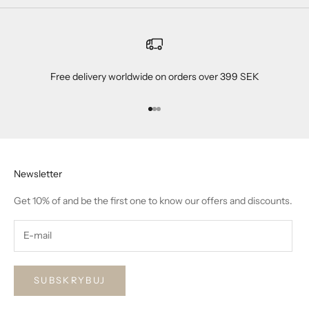
Free delivery worldwide on orders over 399 SEK
Przejdź do 1
Przejdź do 2
Przejdź do 3
Newsletter
Get 10% of and be the first one to know our offers and discounts.
SUBSKRYBUJ