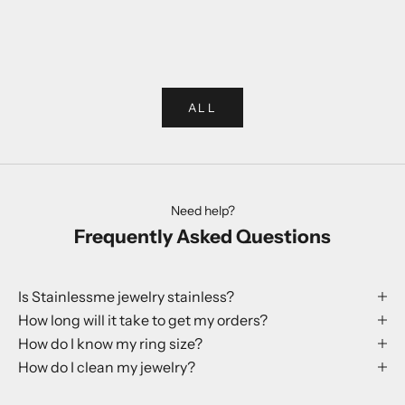
Wybierz opcje
Wybierz opcje
Rabbit Ring
Globe Earr
Cena promocyjna
Cena 
250 kr
199 kr
ALL
Need help?
Frequently Asked Questions
Is Stainlessme jewelry stainless?
How long will it take to get my orders?
How do I know my ring size?
How do I clean my jewelry?