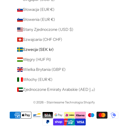
Słowacja (EUR €)
Słowenia (EUR €)
Stany Zjednoczone (USD $)
Szwajcaria (CHF CHF)
Szwecja (SEK kr)
Węgry (HUF Ft)
Wielka Brytania (GBP £)
Włochy (EUR €)
Zjednoczone Emiraty Arabskie (AED د.إ)
© 2026 - Stainlessme
Technologia Shopify