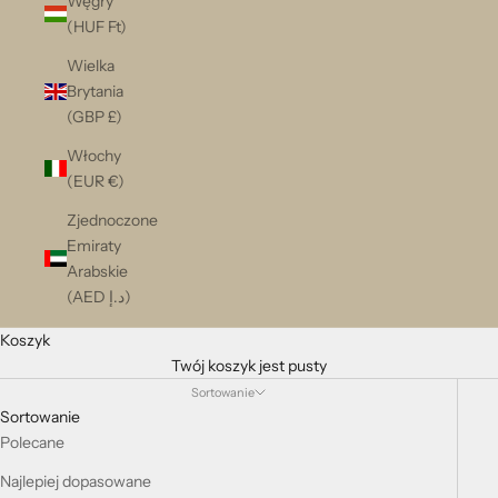
Węgry
(HUF Ft)
Wielka
Brytania
(GBP £)
Włochy
(EUR €)
Zjednoczone
Emiraty
Arabskie
(AED د.إ)
Koszyk
Twój koszyk jest pusty
Sortowanie
Sortowanie
Polecane
Najlepiej dopasowane