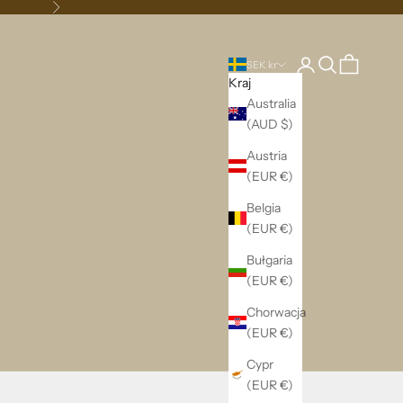
Następne
Zaloguj się
Szukaj
Koszyk
SEK kr
Kraj
Australia
(AUD $)
Austria
(EUR €)
Belgia
(EUR €)
Bułgaria
(EUR €)
Chorwacja
(EUR €)
Cypr
(EUR €)