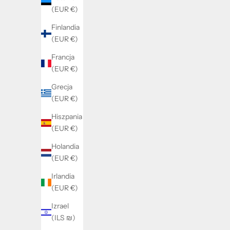
Cena promocyjna
Od 220 kr
(EUR €)
Finlandia
(EUR €)
Francja
(EUR €)
Grecja
(EUR €)
Hiszpania
(EUR €)
Holandia
(EUR €)
Irlandia
(EUR €)
Izrael
(ILS ₪)