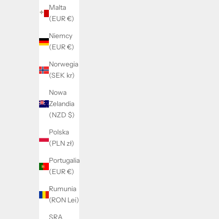
Malta
(EUR €)
Basic hoop earrings
Niemcy
Cena promocyjna
(EUR €)
189 kr
Norwegia
(SEK kr)
Nowa
Zelandia
(NZD $)
Polska
(PLN zł)
Portugalia
(EUR €)
Rumunia
(RON Lei)
SRA