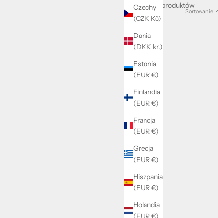
300 produktów
Czechy
Sortowanie
(CZK Kč)
Dania
(DKK kr.)
Estonia
(EUR €)
Finlandia
(EUR €)
Francja
(EUR €)
Grecja
(EUR €)
Hiszpania
(EUR €)
Holandia
(EUR €)