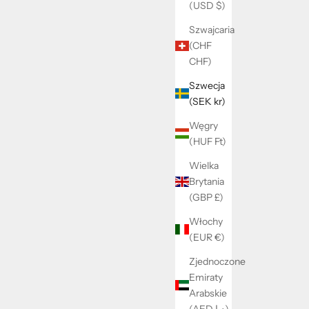
(USD $)
Szwajcaria
(CHF
CHF)
Big ring
Szwecja
yjna
Cena promocyjna
199 kr
(SEK kr)
Węgry
(HUF Ft)
Wielka
Brytania
(GBP £)
Włochy
(EUR €)
Zjednoczone
Emiraty
Arabskie
(AED د.إ)