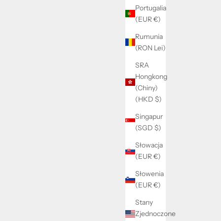
Portugalia
(EUR €)
Rumunia
Big Letter Necklace (only pendant)
yjna
(RON Lei)
Cena promocyjna
225 kr
SRA
Hongkong
(Chiny)
(HKD $)
Singapur
(SGD $)
Słowacja
(EUR €)
Słowenia
(EUR €)
Stany
Zjednoczone