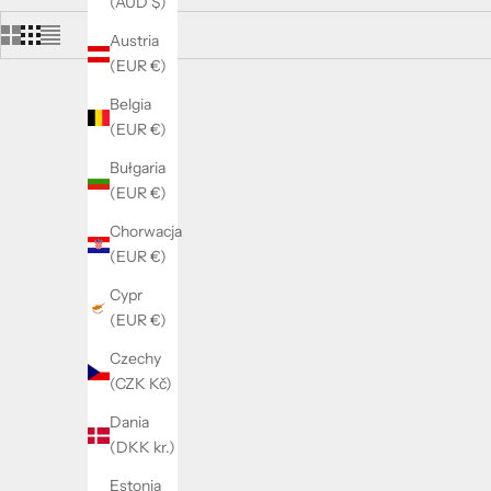
(AUD $)
Austria
(EUR €)
Belgia
(EUR €)
Bułgaria
(EUR €)
Chorwacja
(EUR €)
Cypr
(EUR €)
Czechy
(CZK Kč)
Dania
(DKK kr.)
All Bow Bracelet
Estonia