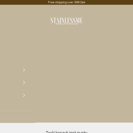
Free shipping over 399 Sek
Stainlessme
Twój koszyk jest pusty