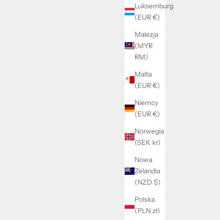
Luksemburg
Basic chain Bracelet
(EUR €)
Cena promocyjna
229 kr
Malezja
(MYR
RM)
yjna
Malta
(EUR €)
Niemcy
(EUR €)
Norwegia
(SEK kr)
Nowa
Zelandia
(NZD $)
Polska
(PLN zł)