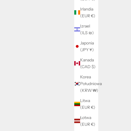
yjna
Irlandia
(EUR €)
Ball necklace
Izrael
Cena promocyjna
199 kr
(ILS ₪)
Japonia
(JPY ¥)
Kanada
(CAD $)
Korea
Południowa
(KRW ₩)
Litwa
(EUR €)
Łotwa
(EUR €)