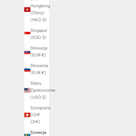
Hongkong
(Chiny)
(HKD $)
Singapur
(SGD $)
Słowacja
(EUR €)
Słowenia
(EUR €)
Stany
Zjednoczone
(USD $)
Big miss perfect box
Szwajcaria
Cena promocyjna
300 kr
(CHF
CHF)
Szwecja