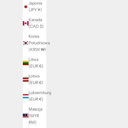
Japonia
(JPY ¥)
Kanada
(CAD $)
Ball Ring
Korea
Cena promocyjna
250 kr
Południowa
(KRW ₩)
Litwa
(EUR €)
Łotwa
(EUR €)
Luksemburg
(EUR €)
Malezja
(MYR
RM)