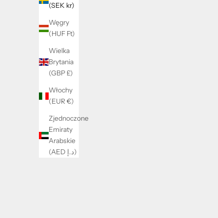
(SEK kr)
Węgry
(HUF Ft)
Wielka
Brytania
(GBP £)
Włochy
(EUR €)
Zjednoczone
Emiraty
Arabskie
(AED د.إ)
Bird ring
Cena promocyjna
289 kr