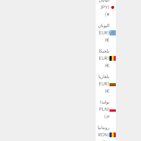
اليابان
(JPY
¥)
Fly Ring
اليونان
السعر بعد الخصم
240 kr
(EUR
€)
بلجيكا
(EUR
€)
بلغاريا
وفِّر 11 KR
(EUR
€)
بولندا
(PLN
zł)
رومانيا
(RON