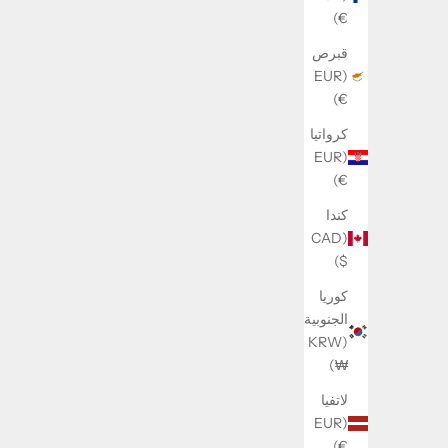
€)
قبرص
(EUR
€)
كرواتيا
(EUR
€)
Big Letter Necklace (only pendant)
السعر بعد الخصم
225 kr
كندا
(CAD
نفد من المخزون
$)
كوريا
الجنوبية
(KRW
₩)
لاتفيا
(EUR
€)