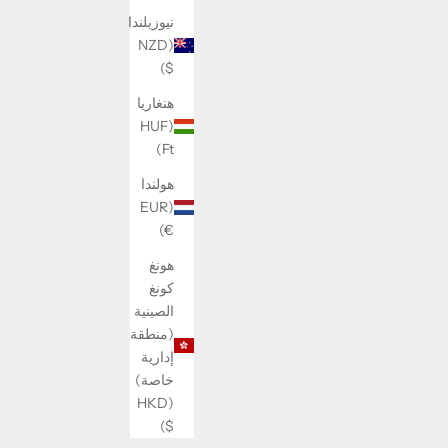
نيوزيلندا
(NZD
$)
هنغاريا
(HUF
Mini Rose Ring
Ft)
م
السعر بعد الخصم
220 kr
هولندا
(EUR
€)
هونغ
كونغ
الصينية
(منطقة
إدارية
خاصة)
(HKD
$)