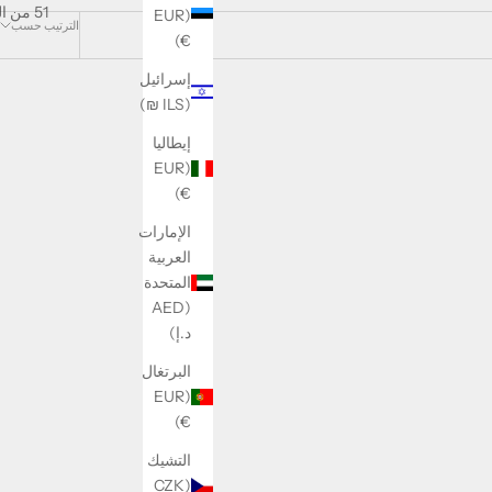
51 من المنتجات
(EUR
الترتيب حسب
€)
إسرائيل
(ILS ₪)
إيطاليا
(EUR
€)
الإمارات
العربية
المتحدة
(AED
د.إ)
البرتغال
(EUR
€)
التشيك
Flower Earrings
(CZK