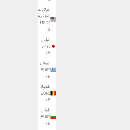
الولايات
المتحدة
(USD
Crisscross ring
$)
السعر بعد الخصم
199 kr
اليابان
م
(JPY
¥)
اليونان
(EUR
€)
بلجيكا
(EUR
€)
بلغاريا
(EUR
€)