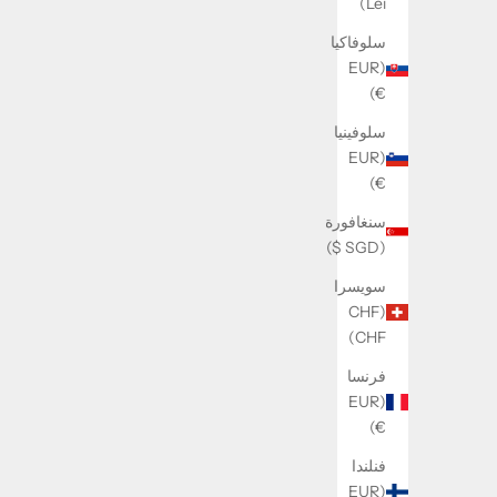
Lei)
سلوفاكيا
(EUR
€)
سلوفينيا
(EUR
€)
Letters Necklace silver
سنغافورة
السعر بعد الخصم
السعر من 129 kr
(SGD $)
سويسرا
(CHF
CHF)
فرنسا
(EUR
€)
فنلندا
(EUR