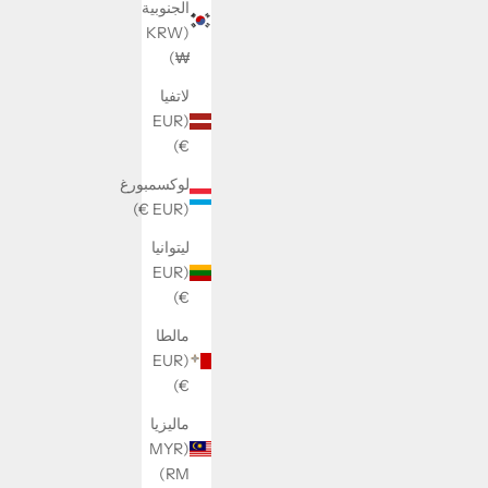
الجنوبية
(KRW
₩)
لاتفيا
(EUR
€)
Fly Ring
لوكسمبورغ
السعر بعد الخصم
225 kr
م
(EUR €)
ليتوانيا
(EUR
€)
مالطا
(EUR
€)
ماليزيا
(MYR
RM)