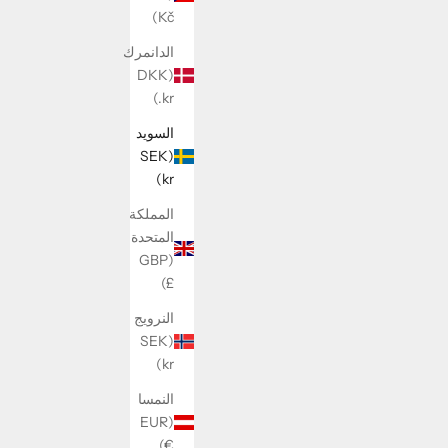
السعر بعد الخصم
299 kr
م
Kč)
الدانمرك
(DKK
kr.)
السويد
(SEK
kr)
المملكة
المتحدة
(GBP
£)
النرويج
(SEK
kr)
النمسا
(EUR
€)