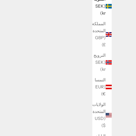
(SEK
kr)
المملكة
المتحدة
Letter Earring
(GBP
£)
السعر بعد الخصم
159 kr
النرويج
(SEK
kr)
النمسا
(EUR
€)
الولايات
المتحدة
(USD
$)