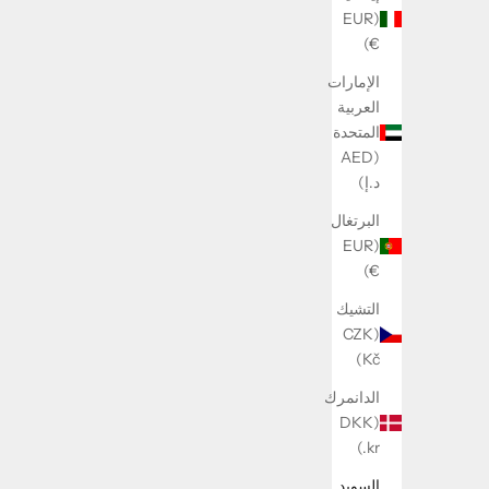
(EUR
€)
الإمارات
Flower ring
العربية
السعر بعد الخصم
269 kr
المتحدة
(AED
د.إ)
البرتغال
(EUR
€)
التشيك
(CZK
Kč)
الدانمرك
(DKK
kr.)
السويد