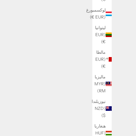
لوكسمبورغ
(EUR €)
ليتوانيا
(EUR
€)
مالطا
(EUR
€)
Wing necklace (Not stainless steel)
السعر بعد الخصم
ماليزيا
279 kr
(MYR
RM)
وفِّر 51 KR
نيوزيلندا
(NZD
$)
هنغاريا
(HUF