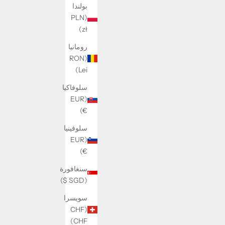
بولندا
(PLN
zł)
Basic chain Bracelet
C
رومانيا
لخصم
السعر بعد الخصم
229 kr
(RON
Lei)
سلوفاكيا
(EUR
€)
وفِّر 30 KR
سلوفينيا
(EUR
€)
سنغافورة
(SGD $)
سويسرا
(CHF
CHF)