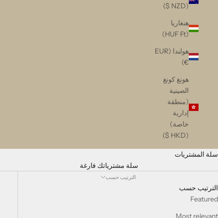
(NZD $)
هنغاريا
(HUF Ft)
هولندا (EUR
€)
هونغ كونغ
الصينية
(منطقة
إدارية
خاصة)
(HKD $)
سلة المشتريات
سلة مشترياتك فارغة
الترتيب حسب
الترتيب حسب
Featured
Most relevant