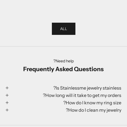
Star Ring
Balloon R
السعر بعد الخصم
السعر بعد الخصم
199 kr
199 kr
ALL
Need help?
Frequently Asked Questions
Is Stainlessme jewelry stainless?
How long will it take to get my orders?
How do I know my ring size?
How do I clean my jewelry?