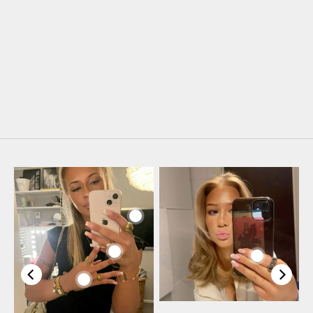
حدِّد الخيارات
Diamond long earring
السعر بعد الخصم
199 kr