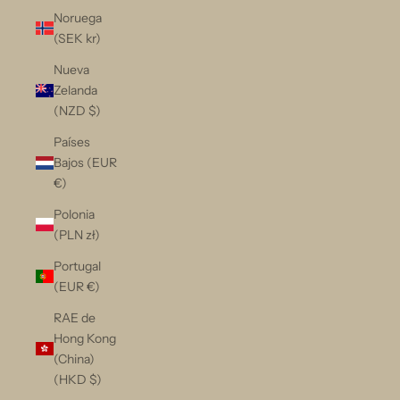
Noruega
(SEK kr)
Nueva
Zelanda
(NZD $)
Países
Bajos (EUR
€)
Polonia
(PLN zł)
Portugal
(EUR €)
RAE de
Hong Kong
(China)
(HKD $)