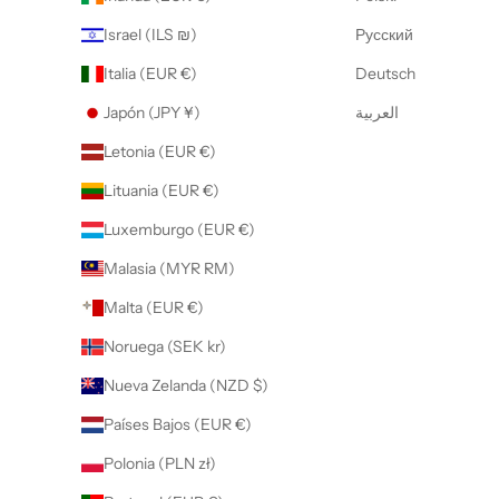
Israel (ILS ₪)
Русский
Italia (EUR €)
Deutsch
Japón (JPY ¥)
العربية
Letonia (EUR €)
Lituania (EUR €)
Luxemburgo (EUR €)
Malasia (MYR RM)
Malta (EUR €)
Noruega (SEK kr)
Nueva Zelanda (NZD $)
Países Bajos (EUR €)
Polonia (PLN zł)