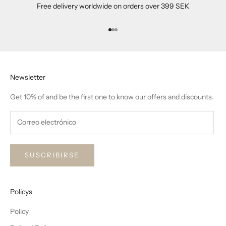
Free delivery worldwide on orders over 399 SEK
Ir al artículo 1
Ir al artículo 2
Ir al artículo 3
Newsletter
Get 10% of and be the first one to know our offers and discounts.
SUSCRIBIRSE
Policys
Policy