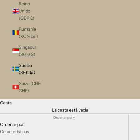
Reino
Unido
(GBP £)
Rumanía
(RON Lei)
Singapur
(SGD $)
Suecia
(SEK kr)
Suiza (CHF
CHF)
Cesta
La cesta está vacía
Ordenar por
Ordenar por
Características