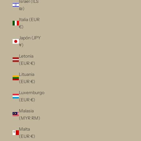
Israel (ILS
₪)
Italia (EUR
€)
Japón (JPY
¥)
Letonia
(EUR €)
Lituania
(EUR €)
Luxemburgo
(EUR €)
Malasia
(MYR RM)
Malta
(EUR €)