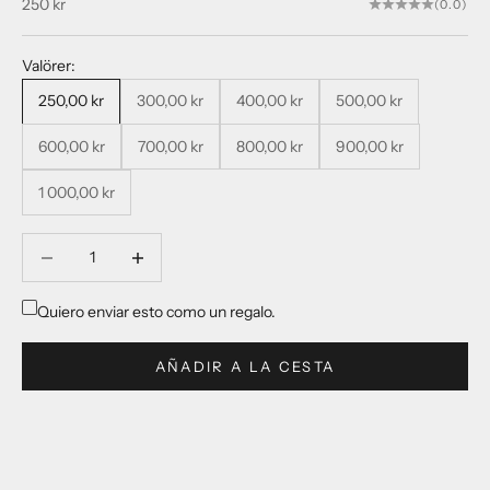
Precio de oferta
250 kr
(0.0)
Valörer:
250,00 kr
300,00 kr
400,00 kr
500,00 kr
600,00 kr
700,00 kr
800,00 kr
900,00 kr
1 000,00 kr
Reducir cantidad
Reducir cantidad
Quiero enviar esto como un regalo.
AÑADIR A LA CESTA