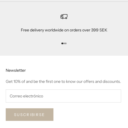
Free delivery worldwide on orders over 399 SEK
Ir al artículo 1
Ir al artículo 2
Ir al artículo 3
Newsletter
Get 10% of and be the first one to know our offers and discounts.
SUSCRIBIRSE