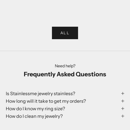
Elige opciones
Elige opciones
Rabbit Ring
Globe Earr
Precio de oferta
Precio
250 kr
199 kr
ALL
Need help?
Frequently Asked Questions
Is Stainlessme jewelry stainless?
How long will it take to get my orders?
How do I know my ring size?
How do I clean my jewelry?