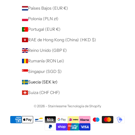
Países Bajos (EUR €)
Polonia (PLN zł)
Portugal (EUR €)
RAE de Hong Kong (China) (HKD $)
Reino Unido (GBP £)
Rumanía (RON Lei)
Singapur (SGD $)
Suecia (SEK kr)
Suiza (CHF CHF)
© 2026 - Stainlessme
Tecnología de Shopify