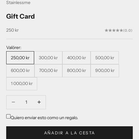
Stainlessme
Gift Card
Precio de oferta
250 kr
(0.0)
Valörer:
250,00 kr
300,00 kr
400,00 kr
500,00 kr
600,00 kr
700,00 kr
800,00 kr
900,00 kr
1 000,00 kr
Reducir cantidad
Reducir cantidad
Quiero enviar esto como un regalo.
AÑADIR A LA CESTA