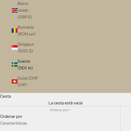
Reino
Unido
(GBP £)
Rumanía
(RON Lei)
Singapur
(SGD $)
Suecia
(SEK kr)
Suiza (CHF
CHF)
Cesta
La cesta está vacía
Ordenar por
Ordenar por
Características