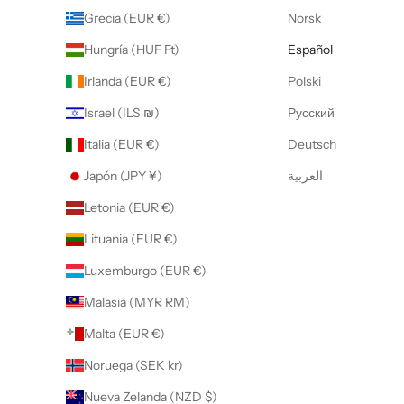
Grecia (EUR €)
Norsk
Hungría (HUF Ft)
Español
Irlanda (EUR €)
Polski
Israel (ILS ₪)
Русский
Italia (EUR €)
Deutsch
Japón (JPY ¥)
العربية
Letonia (EUR €)
Lituania (EUR €)
Luxemburgo (EUR €)
Malasia (MYR RM)
Malta (EUR €)
Noruega (SEK kr)
Nueva Zelanda (NZD $)