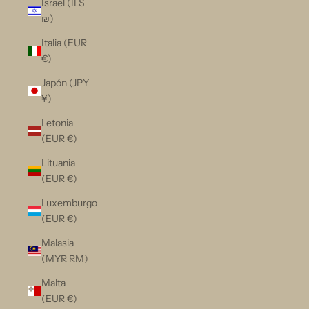
Israel (ILS
₪)
Italia (EUR
€)
Japón (JPY
¥)
Letonia
(EUR €)
Lituania
(EUR €)
Luxemburgo
(EUR €)
Malasia
(MYR RM)
Malta
(EUR €)