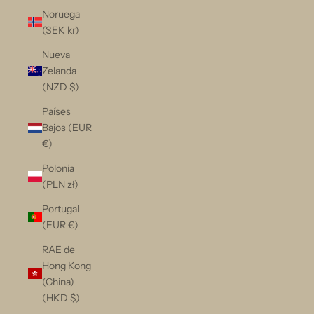
Noruega
(SEK kr)
Nueva
Zelanda
(NZD $)
Países
Bajos (EUR
€)
Polonia
(PLN zł)
Portugal
(EUR €)
RAE de
Hong Kong
(China)
(HKD $)